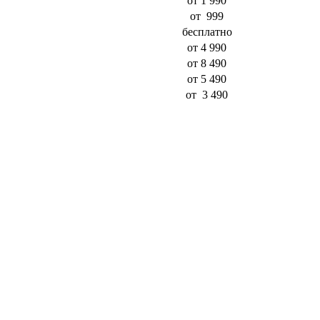
от 1 990
от 999
бесплатно
от
4 990
от
8 490
от 5 490
от 3 490