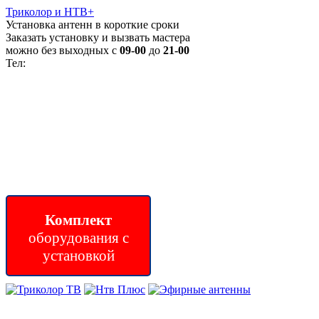
Триколор
и НТВ+
Установка антенн в короткие сроки
Заказать установку и вызвать мастера
можно без выходных с
09-00
до
21-00
Тел:
+7 (921) 848-80-46
Комплект
оборудования с
установкой
(для приема цифрового и эфирного тв)