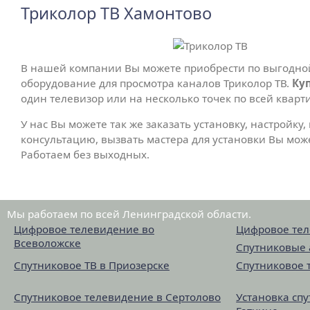
Триколор ТВ Хамонтово
В нашей компании Вы можете приобрести по выгодно
оборудование для просмотра каналов Триколор ТВ.
Ку
один телевизор или на несколько точек по всей кварт
У нас Вы можете так же заказать установку, настройку
консультацию, вызвать мастера для установки Вы мож
Работаем без выходных.
Мы работаем по всей Ленинградской области.
Цифровое телевидение во
Цифровое тел
Всеволожске
Спутниковые 
Спутниковое ТВ в Приозерске
Спутниковое 
Спутниковое телевидение в Сертолово
Установка сп