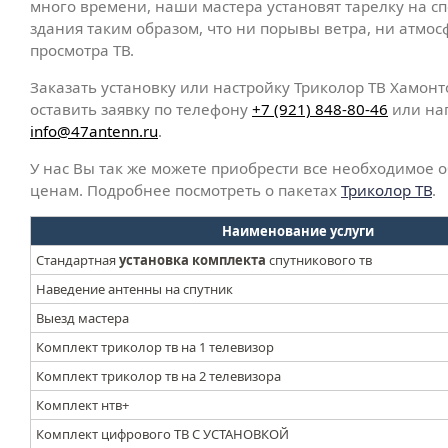
много времени, наши мастера установят тарелку на с
здания таким образом, что ни порывы ветра, ни атмос
просмотра ТВ.
Заказать установку или настройку Триколор ТВ Хамонт
оставить заявку по телефону
+7 (921) 848-80-46
или нап
info@47antenn.ru
.
У нас Вы так же можете приобрести все необходимое
ценам. Подробнее посмотреть о пакетах
Триколор ТВ
.
Наименование услуги
Стандартная
установка комплекта
спутникового тв
Наведение антенны на спутник
Выезд мастера
Комплект триколор тв на 1 телевизор
Комплект триколор тв на 2 телевизора
Комплект нтв+
Комплект цифрового ТВ С УСТАНОВКОЙ