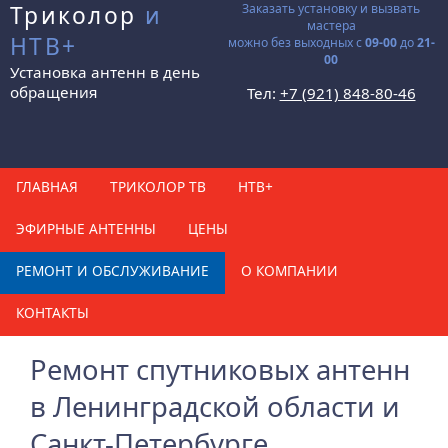
Триколор
и
Заказать установку и вызвать
мастера
НТВ+
можно без выходных с
09-00
до
21-
00
Установка антенн в день
обращения
Тел:
+7 (921) 848-80-46
ГЛАВНАЯ
ТРИКОЛОР ТВ
НТВ+
ЭФИРНЫЕ АНТЕННЫ
ЦЕНЫ
РЕМОНТ И ОБСЛУЖИВАНИЕ
О КОМПАНИИ
КОНТАКТЫ
Ремонт спутниковых антенн
в Ленинградской области и
Санкт-Петербурге