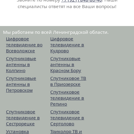
специалисты ответят на все Ваши вопросы!
Мы работаем по всей Ленинградской области.
Цифровое
Цифровое
телевидение во
телевидение в
Всеволожске
Кудрово
Спутниковые
Спутниковые
антенны в
антенны в
Колпино
Красном Бору
Спутниковые
Спутниковое ТВ
антенны в
в Приозерске
Петровском
Спутниковое
телевидение в
Репино
Спутниковое
Спутниковое
телевидение в
телевидение в
Сестрорецке
Сертолово
Установка
Триколор ТВ и