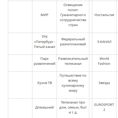
Освещение
полит.
МИР
Гуманитарного
Ностальгия
сотрудничества
стран
ТРК
Федеральный
«Петербург -
3-КАНАЛ
разноплановай
Пятый канал
Парк
Развлекательный
World
развлечений
телеканал
Fashion
Путешествие по
всему
Кухня ТВ
Звезда
кулинарному
миру
Телеканал про
EUROSPORT
Домашний
дом, семью, быт
2
и т. д.