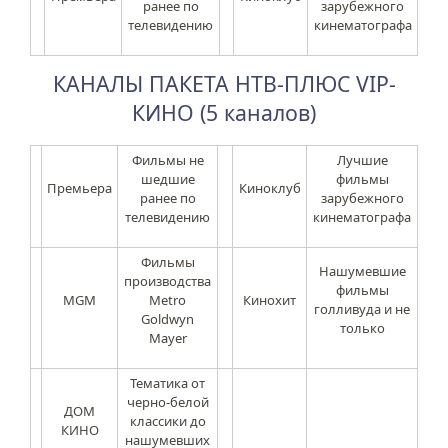
ранее по
зарубежного
телевидению
кинематографа
КАНАЛЫ ПАКЕТА НТВ-ПЛЮС VIP-
КИНО (5 каналов)
Фильмы не
Лучшие
шедшие
фильмы
Премьера
Киноклуб
ранее по
зарубежного
телевидению
кинематографа
Фильмы
Нашумевшие
производства
фильмы
MGM
Metro
Кинохит
голливуда и не
Goldwyn
только
Mayer
Тематика от
черно-белой
ДОМ
классики до
КИНО
нашумевших