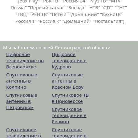
"Jetix Play" "РБК-ТВ" "Россия 24" "Муз-ТВ" "MTV-
Russia" "Первый канал" "Звезда" "НТВ" "СТС" "ТНТ"
"ТВЦ" "РЕН ТВ" "Пятый" "Домашний" "КухняТВ"
"Россия 1" "Россия К" "Домашний" "Ностальгия")
Мы работаем по всей Ленинградской области.
Цифровое
Цифровое
телевидение во
телевидение в
Всеволожске
Кудрово
Спутниковые
Спутниковые
антенны в
антенны в
Колпино
Красном Бору
Спутниковые
Спутниковое ТВ
антенны в
в Приозерске
Петровском
Спутниковое
телевидение в
Репино
Спутниковое
Спутниковое
телевидение в
телевидение в