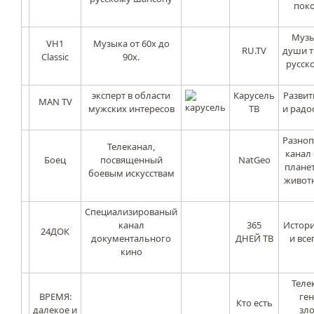
пок
Музы
VH1
Музыка от 60х до
RU.TV
души т
Classic
90х.
русск
эксперт в области
Карусель
Развит
MAN TV
мужских интересов
ТВ
и радо
Разно
Телеканал,
канал
Боец
посвященный
NatGeo
планет
боевым искусствам
животн
Специализированый
канал
365
Истори
24ДОК
документального
ДНЕЙ ТВ
и все
кино
Теле
ВРЕМЯ:
ген
Кто есть
далекое и
зло