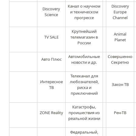
Канал о научном
Discovery
Discovery
и техническом
Europe
Science
прогрессе
Channel
Крупнейший
Animal
TV SALE
телемагазин в
Planet
России
Автомобильные
Совершенно
Авто Плюс
новости и др.
Секретно
Телеканал для
Интересное
любознателей,
Закон ТВ
ТВ
риска и
приключений
Катастрофы,
ZONE Reality
проишествия из
Рен-ТВ
реальной жизни
Федеральный,