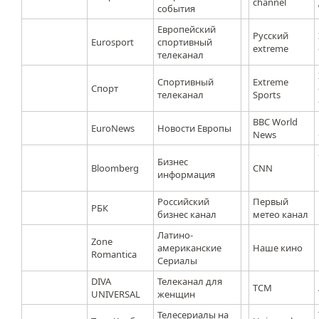
channel
события
Европейский
Русский
Eurosport
спортивный
extreme
телеканал
Спортивный
Extreme
Спорт
телеканал
Sports
BBC World
EuroNews
Новости Европы
News
Бизнес
Bloomberg
CNN
информация
Российский
Первый
РБК
бизнес канал
метео канал
Латино-
Zone
американские
Наше кино
Romantica
Сериалы
DIVA
Телеканал для
ТСМ
UNIVERSAL
женщин
Телесериалы на