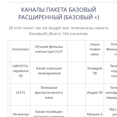
КАНАЛЫ ПАКЕТА БАЗОВЫЙ
РАСШИРЕННЫЙ (БАЗОВЫЙ +)
(В этот пакет так же входят все телеканалы пакета
базовый) (Всего 106 каналов)
Наше
Оте
Лучшие фильмы
Киносоюз
Новое
Фильм
снятые при СССР
кино
г
«МНОГО»
Тел
Канал хороших
Комедия
серийное
хо
телесериалов
ТВ
ТВ
ко
Телеканал
Тел
SCI FI
фантастического
Индия ТВ
киноф
кино
перед
Муз.
Канал посвящен
Ля-минор
Музыка 3
ра
русскому шансону