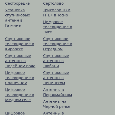
Сестрорецке
Сертолово
Установка
Триколор ТВ и
спутниковых
НТВ+ в Тосно
антенн в
Цифровое
Гатчине
телевидение в
Луге
Спутниковое
Спутниковое
телевидение в
телевидение в
Кировске
Отрадном
Спутниковые
Спутниковые
антенны в
антенны в
Лодейном поле
Любани
Цифровое
Спутниковые
телевидение в
антенны в
Солнечном
Ленинском
Цифровое
Антенны в
телевидение в
Первомайском
Медном селе
Антенны на
Черной речке
Цифровое
Антенны в