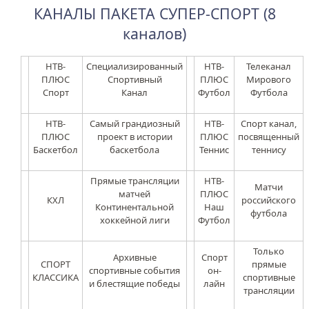
КАНАЛЫ ПАКЕТА СУПЕР-СПОРТ (8
каналов)
НТВ-
Специализированный
НТВ-
Телеканал
ПЛЮС
Спортивный
ПЛЮС
Мирового
Спорт
Канал
Футбол
Футбола
НТВ-
Самый грандиозный
НТВ-
Спорт канал,
ПЛЮС
проект в истории
ПЛЮС
посвященный
Баскетбол
баскетбола
Теннис
теннису
Прямые трансляции
НТВ-
Матчи
матчей
ПЛЮС
КХЛ
российского
Континентальной
Наш
футбола
хоккейной лиги
Футбол
Только
Архивные
Спорт
СПОРТ
прямые
спортивные события
он-
КЛАССИКА
спортивные
и блестящие победы
лайн
трансляции