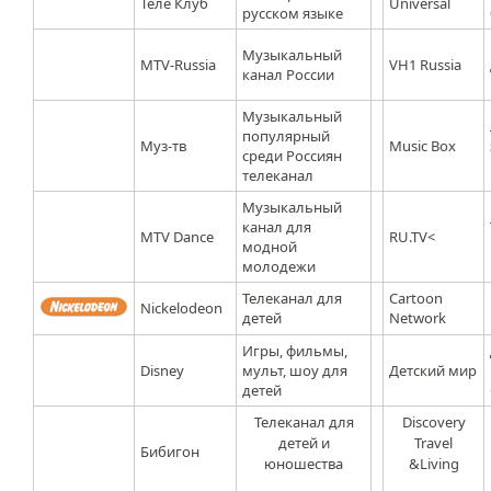
Теле Клуб
Universal
русском языке
Музыкальный
MTV-Russia
VH1 Russia
канал России
Музыкальный
популярный
Муз-тв
Music Box
среди Россиян
телеканал
Музыкальный
канал для
MTV Dance
RU.TV<
модной
молодежи
Телеканал для
Cartoon
Nickelodeon
детей
Network
Игры, фильмы,
Disney
мульт, шоу для
Детский мир
детей
Телеканал для
Discovery
детей и
Travel
Бибигон
юношества
&Living