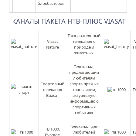
блокбастеров
КАНАЛЫ ПАКЕТА НТВ-ПЛЮС VIASAT
Познавательный
Viasat
телеканал о
V
Nature
природе и
H
животных.
Телеканал,
предлагающий
любителям
Спортивный
спорта прямые
телеканал
трансляции,
T
Виасат
актуальную
информацию о
спортивных
событиях
Телеканал, для
ТВ 1000.
любителей
T
Русское