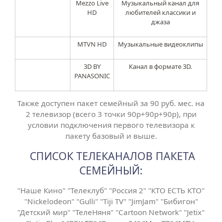
Mezzo Live
Музыкальный канал для
HD
любителей классики и
джаза
MTVN HD
Музыкальные видеоклипы
3D BY
Канал в формате 3D.
PANASONIC
Также доступен пакет семейный за 90 руб. мес. на
2 телевизор (всего 3 точки 90р+90р+90р), при
условии подключения первого телевизора к
пакету базовый и выше.
СПИСОК ТЕЛЕКАНАЛОВ ПАКЕТА
СЕМЕЙНЫЙ:
"Наше Кино" "Телеклуб" "Россия 2" "КТО ЕСТЬ КТО"
"Nickelodeon" "Gulli" "Tiji TV" "JimJam" "Бибигон"
"Детский мир" "ТелеНяня" "Cartoon Network" "Jetix"