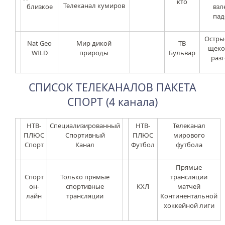
кто
Телеканал кумиров
близкое
взл
пад
Остры
Nat Geo
Мир дикой
ТВ
щеко
WILD
природы
Бульвар
раз
СПИСОК ТЕЛЕКАНАЛОВ ПАКЕТА
СПОРТ (4 канала)
НТВ-
Специализированный
НТВ-
Телеканал
ПЛЮС
Спортивный
ПЛЮС
мирового
Спорт
Канал
Футбол
футбола
Прямые
Спорт
Только прямые
трансляции
он-
спортивные
КХЛ
матчей
лайн
трансляции
Континентальной
хоккейной лиги