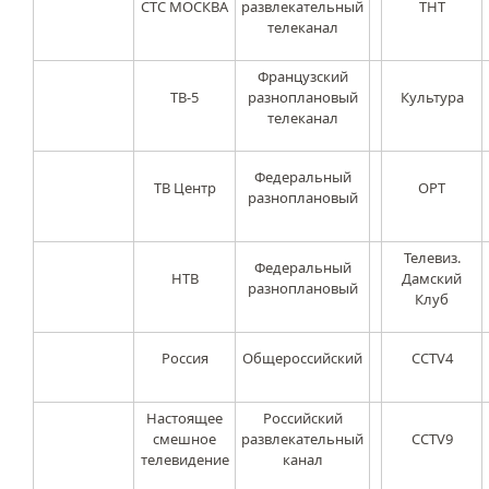
СТС МОСКВА
развлекательный
ТНТ
телеканал
Французский
ТВ-5
разноплановый
Культура
телеканал
Федеральный
ТВ Центр
ОРТ
разноплановый
Телевиз.
Федеральный
НТВ
Дамский
разноплановый
Клуб
Россия
Общероссийский
CCTV4
Настоящее
Российский
смешное
развлекательный
CCTV9
телевидение
канал