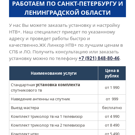
РАБОТАЕМ ПО САНКТ-ПЕТЕРБУРГУ И
ЛЕНИНГРАДСКОЙ ОБЛАСТИ
У нас Вы можете заказать установку и настройку
НТВ+. Наш специалист приедет по указанному
адресу и проведет работы быстро и
качественно.ЖК Линкор НТВ+ по лучшим ценам в
СПБ и ЛО. Получить консультацию или заказать
установку можно по телефону
+7 (921) 848-80-46
.
Цена в
Наименование услуги
рублях
Стандартная
установка комплекта
от 1 990
спутникового тв
Наведение антенны на спутник
от 999
Выезд мастера
бесплатно
Комплект триколор тв на 1 телевизор
от
4 990
Комплект триколор тв на 2 телевизора
от
8 490
Комплект нтв+
от 5 490