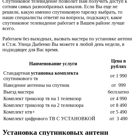
Спутниковое телевидение позволит Вам получить доступ к
сотням самых разнообразных каналов. Если Вы еще не
решили, какую именно спутниковую тарелку выбрать, то
наши специалисты ответят на вопросы, подскажут, какое
спутниковое телевидение работает в Вашем районе лучше
всего.
Работаем без выходных, вызвать мастера по установке антенн
в Ст.м. Улица Дыбенко Вы можете в любой день недели, в
подходящее для Вас время.
Цена в
Наименование услуги
рублях
Стандартная
установка комплекта
от 1 990
спутникового тв
Наведение антенны на спутник
от 999
Выезд мастера
бесплатно
Комплект триколор тв на 1 телевизор
от
4 990
Комплект триколор тв на 2 телевизора
от
8 490
Комплект нтв+
от 5 490
Комплект цифрового ТВ С УСТАНОВКОЙ
от 3 490
Установка спутниковых антенн